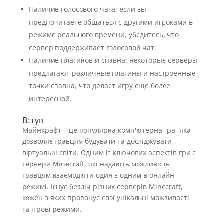
Наличие голосового чата: если вы
предпочитаете общаться с другими игроками в
режиме реального времени, убедитесь, что
сервер поддерживает голосовой чат.
Наличие плагинов и спавна: некоторые серверы
предлагают различные плагины и настроенные
точки спавна, что делает игру еще более
интересной.
Вступ
Майнкрафт – це популярна комп'ютерна гра, яка
дозволяє гравцям будувати та досліджувати
віртуальні світи. Одним із ключових аспектів гри є
сервери Minecraft, які надають можливість
гравцям взаємодіяти один з одним в онлайн-
режимі. Існує безліч різних серверів Minecraft,
кожен з яких пропонує свої унікальні можливості
та ігрові режими.