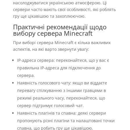
насолоджуватися українською атмосферою. Ці
сервери часто мають свої особливості, які роблять
гру ще цікавішою та захоплюючою.
Практичні рекомендації щодо
вибору сервера Minecraft
При виборі сервера Minecraft є кілька важливих
аспектів, на які варто звернути увагу:
IP-адреса сервера: переконайтеся, що у вас є
правильна IP-адреса для підключення до
сервера.
Наявність голосового чату: якщо ви віддаєте
перевагу спілкуванню з іншими гравцями в
режимі реального часу, переконайтеся, що
сервер підтримує голосовий чат.
Наявність плагінів та спавна: деякі сервери
пропонують різні плагіни та налаштовані точки
спавна, що робить гру ще цікавішою.