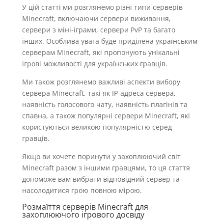
У цій статті ми розглянемо різні типи серверів
Minecraft, включаючи сервери виживання,
сервери з міні-іграми, сервери PvP та багато
інших. Особлива увага буде приділена українським
серверам Minecraft, які пропонують унікальні
ігрові можливості для українських гравців.
Ми також розглянемо важливі аспекти вибору
сервера Minecraft, такі як IP-адреса сервера,
наявність голосового чату, наявність плагінів та
спавна, а також популярні сервери Minecraft, які
користуються великою популярністю серед
гравців.
Якщо ви хочете поринути у захоплюючий світ
Minecraft разом з іншими гравцями, то ця стаття
допоможе вам вибрати відповідний сервер та
насолодитися грою повною мірою.
Розмаїття серверів Minecraft для
захоплюючого ігрового досвіду