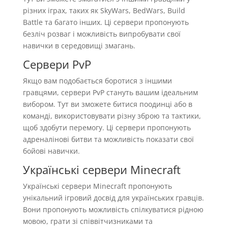
різних іграх, таких як SkyWars, BedWars, Build
Battle та багато інших. Ці сервери пропонують
безліч розваг і можливість випробувати свої
навички в середовищі змагань.
Сервери PvP
Якщо вам подобається боротися з іншими
гравцями, сервери PvP стануть вашим ідеальним
вибором. Тут ви зможете битися поодинці або в
команді, використовувати різну зброю та тактики,
щоб здобути перемогу. Ці сервери пропонують
адреналінові битви та можливість показати свої
бойові навички.
Українські сервери Minecraft
Українські сервери Minecraft пропонують
унікальний ігровий досвід для українських гравців.
Вони пропонують можливість спілкуватися рідною
мовою, грати зі співвітчизниками та