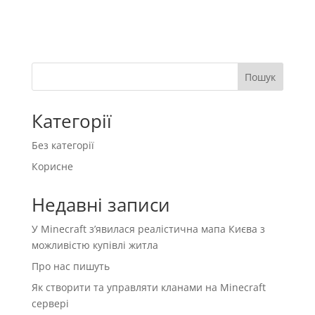
Пошук
Категорії
Без категорії
Корисне
Недавні записи
У Minecraft з’явилася реалістична мапа Києва з
можливістю купівлі житла
Про нас пишуть
Як створити та управляти кланами на Minecraft
сервері