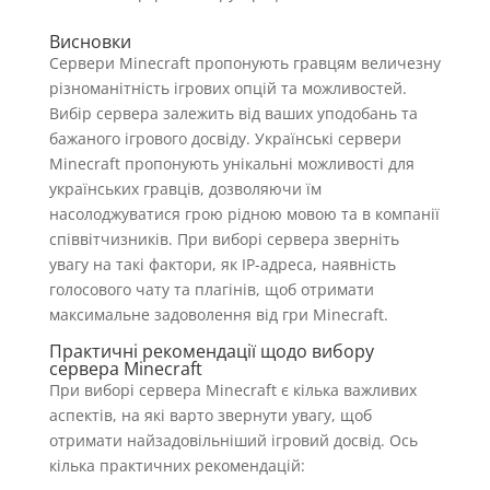
Висновки
Сервери Minecraft пропонують гравцям величезну
різноманітність ігрових опцій та можливостей.
Вибір сервера залежить від ваших уподобань та
бажаного ігрового досвіду. Українські сервери
Minecraft пропонують унікальні можливості для
українських гравців, дозволяючи їм
насолоджуватися грою рідною мовою та в компанії
співвітчизників. При виборі сервера зверніть
увагу на такі фактори, як IP-адреса, наявність
голосового чату та плагінів, щоб отримати
максимальне задоволення від гри Minecraft.
Практичні рекомендації щодо вибору
сервера Minecraft
При виборі сервера Minecraft є кілька важливих
аспектів, на які варто звернути увагу, щоб
отримати найзадовільніший ігровий досвід. Ось
кілька практичних рекомендацій: