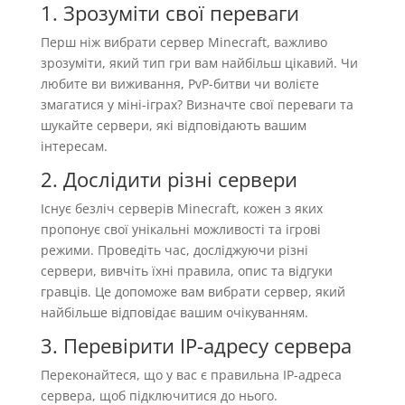
1. Зрозуміти свої переваги
Перш ніж вибрати сервер Minecraft, важливо
зрозуміти, який тип гри вам найбільш цікавий. Чи
любите ви виживання, PvP-битви чи волієте
змагатися у міні-іграх? Визначте свої переваги та
шукайте сервери, які відповідають вашим
інтересам.
2. Дослідити різні сервери
Існує безліч серверів Minecraft, кожен з яких
пропонує свої унікальні можливості та ігрові
режими. Проведіть час, досліджуючи різні
сервери, вивчіть їхні правила, опис та відгуки
гравців. Це допоможе вам вибрати сервер, який
найбільше відповідає вашим очікуванням.
3. Перевірити IP-адресу сервера
Переконайтеся, що у вас є правильна IP-адреса
сервера, щоб підключитися до нього.