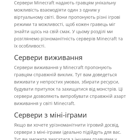
Сервери Minecraft надають гравцям унікальну
можливість взаємодіяти один з одним у
віртуальному світі. Вони пропонують різні ігрові
режими та можливості, щоб кожен гравець міг
знайти щось на свій смак. У цьому розділі ми
розглянемо різноманітність серверів Minecraft та
їх особливості.
Сервери виживання
Сервери виживання у Minecraft пропонують
гравцям справжній виклик. Тут вам доведеться
виживати у непростих умовах, збирати ресурси,
будувати притулок та захищатися від монстрів. Ці
сервери дозволяють випробувати справжній азарт
виживання у світі Minecraft.
Сервери з міні-іграми
Якщо ви хочете урізноманітнити ігровий досвід,
сервери з міні-іграми ідеально підійдуть для вас.
Тут ви зможете змагатися з іншими гравцями у