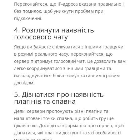
Переконайтеся, що IP-адреса вказана правильно і
без помилок, щоб уникнути проблем при
підключенні.
4. Розглянути наявність
голосового чату
Якщо ви бажаєте спілкуватися з іншими гравцями
в режимі реального часу, переконайтеся, що
сервер підтримує голосовий чат. Це дозволить вам
легко координуватися з іншими гравцями та
насолоджуватися більш комунікативним ігровим
досвідом.
5. Дізнатися про наявність
плагінів та спавна
Деякі сервери пропонують різні плагіни та
налаштовані точки спавна, що робить гру ще
цікавішою. Дослідіть інформацію про сервер, щоб
дізнатися, які плагіни доступні та які особливості
має точка спавна.